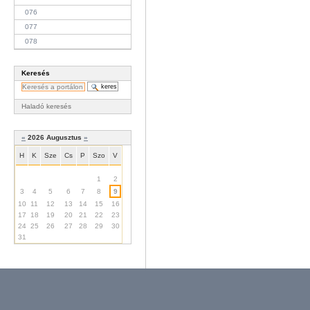
076
077
078
Keresés
Haladó keresés
«
2026 Augusztus
»
H
K
Sze
Cs
P
Szo
V
Augusztus
1
2
3
4
5
6
7
8
9
10
11
12
13
14
15
16
17
18
19
20
21
22
23
24
25
26
27
28
29
30
31