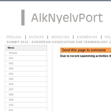
Tovább
a
tartalomhoz
|
Ugrás
a
navigációhoz
Személyes
Bekezdések
FŐOLDAL
KUTATÁS
MŰHELYEK
ESEMÉNYEK
PÁ
eszközök
SUMMIT 2010 - EUROPEAN ASSOCIATION FOR TERMINOLOGY (
Menü
Send this page to someone
Photos
Due to recent spamming activities t
001
002
003
004
005
006
007
008
009
010
011