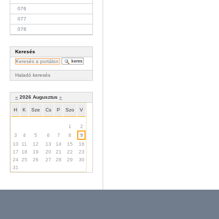
076
077
078
Keresés
Haladó keresés
«
2026 Augusztus
»
H
K
Sze
Cs
P
Szo
V
Augusztus
1
2
3
4
5
6
7
8
9
10
11
12
13
14
15
16
17
18
19
20
21
22
23
24
25
26
27
28
29
30
31