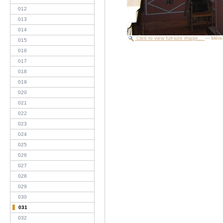
012
013
014
Click to view full-size image…
—
Mére
015
016
017
018
019
020
021
022
023
024
025
026
027
028
029
030
031
032