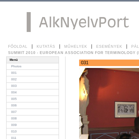
Tovább
a
tartalomhoz
|
Ugrás
a
navigációhoz
Személyes
Bekezdések
FŐOLDAL
KUTATÁS
MŰHELYEK
ESEMÉNYEK
PÁ
eszközök
SUMMIT 2010 - EUROPEAN ASSOCIATION FOR TERMINOLOGY (
Menü
031
Photos
001
002
003
004
005
006
007
008
009
010
011