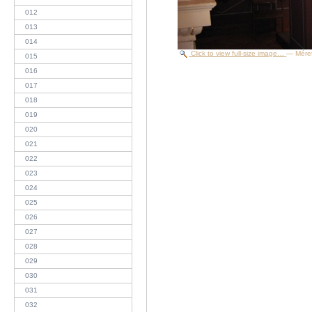
012
013
014
Click to view full-size image…
—
Mére
015
016
017
018
019
020
021
022
023
024
025
026
027
028
029
030
031
032