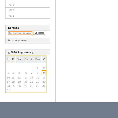
076
077
078
Keresés
Haladó keresés
«
2026 Augusztus
»
H
K
Sze
Cs
P
Szo
V
Augusztus
1
2
3
4
5
6
7
8
9
10
11
12
13
14
15
16
17
18
19
20
21
22
23
24
25
26
27
28
29
30
31