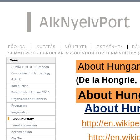
Tovább
a
tartalomhoz
|
Ugrás
a
navigációhoz
Személyes
Bekezdések
FŐOLDAL
KUTATÁS
MŰHELYEK
ESEMÉNYEK
PÁ
eszközök
SUMMIT 2010 - EUROPEAN ASSOCIATION FOR TERMINOLOGY (
Menü
About Hungar
SUMMIT 2010 - European
Association for Terminology
(De la Hongrie,
(EAFT)
Introduction
About Hung
Presentation Summit 2010
Organizers and Partners
About Hu
Programme
Registration
About Hungary
http://en.wikip
Travel information
Accomodation
http://en.wik
City Tour