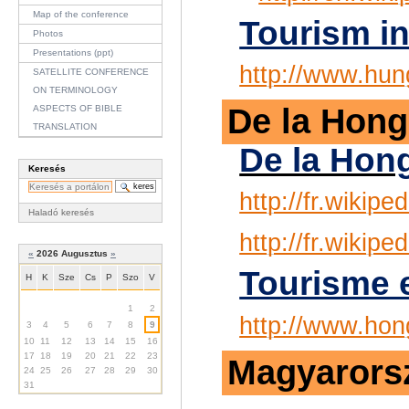
Map of the conference
Tourism i
Photos
Presentations (ppt)
http://www.hun
SATELLITE CONFERENCE
ON TERMINOLOGY
De la Hongr
ASPECTS OF BIBLE
TRANSLATION
De la Hong
Keresés
http://fr.wikipe
Haladó keresés
http://fr.wikipe
«
2026 Augusztus
»
Tourisme 
H
K
Sze
Cs
P
Szo
V
Augusztus
1
2
http://www.hon
3
4
5
6
7
8
9
10
11
12
13
14
15
16
17
18
19
20
21
22
23
Magyarorsz
24
25
26
27
28
29
30
31